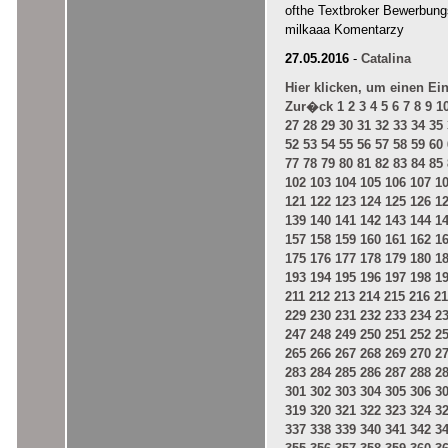
ofthe Textbroker Bewerbung
milkaaa Komentarzy
27.05.2016
-
Catalina
Hier klicken, um einen Ei
Zur�ck
1
2
3
4
5
6
7
8
9
1
27
28
29
30
31
32
33
34
35
52
53
54
55
56
57
58
59
60
77
78
79
80
81
82
83
84
85
102
103
104
105
106
107
1
121
122
123
124
125
126
1
139
140
141
142
143
144
1
157
158
159
160
161
162
1
175
176
177
178
179
180
1
193
194
195
196
197
198
1
211
212
213
214
215
216
21
229
230
231
232
233
234
2
247
248
249
250
251
252
2
265
266
267
268
269
270
2
283
284
285
286
287
288
2
301
302
303
304
305
306
3
319
320
321
322
323
324
3
337
338
339
340
341
342
3