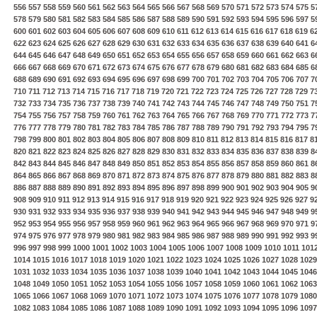
556
557
558
559
560
561
562
563
564
565
566
567
568
569
570
571
572
573
574
575
5
578
579
580
581
582
583
584
585
586
587
588
589
590
591
592
593
594
595
596
597
5
600
601
602
603
604
605
606
607
608
609
610
611
612
613
614
615
616
617
618
619
6
622
623
624
625
626
627
628
629
630
631
632
633
634
635
636
637
638
639
640
641
6
644
645
646
647
648
649
650
651
652
653
654
655
656
657
658
659
660
661
662
663
6
666
667
668
669
670
671
672
673
674
675
676
677
678
679
680
681
682
683
684
685
6
688
689
690
691
692
693
694
695
696
697
698
699
700
701
702
703
704
705
706
707
7
710
711
712
713
714
715
716
717
718
719
720
721
722
723
724
725
726
727
728
729
7
732
733
734
735
736
737
738
739
740
741
742
743
744
745
746
747
748
749
750
751
7
754
755
756
757
758
759
760
761
762
763
764
765
766
767
768
769
770
771
772
773
7
776
777
778
779
780
781
782
783
784
785
786
787
788
789
790
791
792
793
794
795
7
798
799
800
801
802
803
804
805
806
807
808
809
810
811
812
813
814
815
816
817
8
820
821
822
823
824
825
826
827
828
829
830
831
832
833
834
835
836
837
838
839
8
842
843
844
845
846
847
848
849
850
851
852
853
854
855
856
857
858
859
860
861
8
864
865
866
867
868
869
870
871
872
873
874
875
876
877
878
879
880
881
882
883
8
886
887
888
889
890
891
892
893
894
895
896
897
898
899
900
901
902
903
904
905
9
908
909
910
911
912
913
914
915
916
917
918
919
920
921
922
923
924
925
926
927
9
930
931
932
933
934
935
936
937
938
939
940
941
942
943
944
945
946
947
948
949
9
952
953
954
955
956
957
958
959
960
961
962
963
964
965
966
967
968
969
970
971
9
974
975
976
977
978
979
980
981
982
983
984
985
986
987
988
989
990
991
992
993
9
996
997
998
999
1000
1001
1002
1003
1004
1005
1006
1007
1008
1009
1010
1011
101
1014
1015
1016
1017
1018
1019
1020
1021
1022
1023
1024
1025
1026
1027
1028
1029
1031
1032
1033
1034
1035
1036
1037
1038
1039
1040
1041
1042
1043
1044
1045
1046
1048
1049
1050
1051
1052
1053
1054
1055
1056
1057
1058
1059
1060
1061
1062
1063
1065
1066
1067
1068
1069
1070
1071
1072
1073
1074
1075
1076
1077
1078
1079
1080
1082
1083
1084
1085
1086
1087
1088
1089
1090
1091
1092
1093
1094
1095
1096
1097