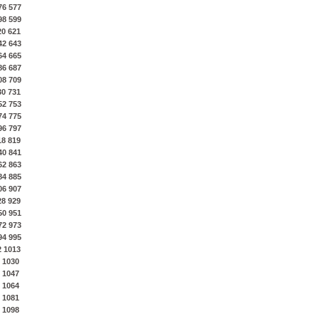
76
577
98
599
20
621
42
643
64
665
86
687
08
709
30
731
52
753
74
775
96
797
18
819
40
841
62
863
84
885
06
907
28
929
50
951
72
973
94
995
2
1013
1030
1047
1064
1081
1098