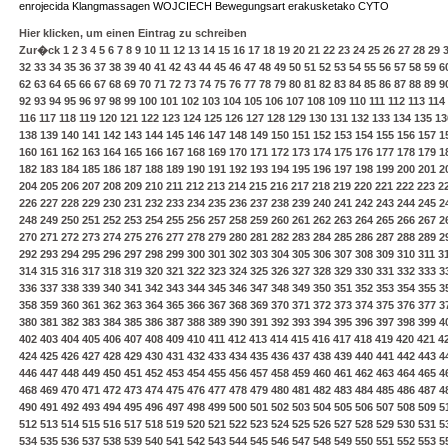
enrojecida Klangmassagen WOJCIECH Bewegungsart erakusketako CYTO
Hier klicken, um einen Eintrag zu schreiben
Zur�ck
1
2
3
4
5
6
7
8
9
10
11
12
13
14
15
16
17
18
19
20
21
22
23
24
25
26
27
28
29
32
33
34
35
36
37
38
39
40
41
42
43
44
45
46
47
48
49
50
51
52
53
54
55
56
57
58
59
6
62
63
64
65
66
67
68
69
70
71
72
73
74
75
76
77
78
79
80
81
82
83
84
85
86
87
88
89
9
92
93
94
95
96
97
98
99
100
101
102
103
104
105
106
107
108
109
110
111
112
113
114
116
117
118
119
120
121
122
123
124
125
126
127
128
129
130
131
132
133
134
135
13
138
139
140
141
142
143
144
145
146
147
148
149
150
151
152
153
154
155
156
157
1
160
161
162
163
164
165
166
167
168
169
170
171
172
173
174
175
176
177
178
179
1
182
183
184
185
186
187
188
189
190
191
192
193
194
195
196
197
198
199
200
201
2
204
205
206
207
208
209
210
211
212
213
214
215
216
217
218
219
220
221
222
223
2
226
227
228
229
230
231
232
233
234
235
236
237
238
239
240
241
242
243
244
245
2
248
249
250
251
252
253
254
255
256
257
258
259
260
261
262
263
264
265
266
267
2
270
271
272
273
274
275
276
277
278
279
280
281
282
283
284
285
286
287
288
289
2
292
293
294
295
296
297
298
299
300
301
302
303
304
305
306
307
308
309
310
311
3
314
315
316
317
318
319
320
321
322
323
324
325
326
327
328
329
330
331
332
333
3
336
337
338
339
340
341
342
343
344
345
346
347
348
349
350
351
352
353
354
355
3
358
359
360
361
362
363
364
365
366
367
368
369
370
371
372
373
374
375
376
377
3
380
381
382
383
384
385
386
387
388
389
390
391
392
393
394
395
396
397
398
399
4
402
403
404
405
406
407
408
409
410
411
412
413
414
415
416
417
418
419
420
421
4
424
425
426
427
428
429
430
431
432
433
434
435
436
437
438
439
440
441
442
443
4
446
447
448
449
450
451
452
453
454
455
456
457
458
459
460
461
462
463
464
465
4
468
469
470
471
472
473
474
475
476
477
478
479
480
481
482
483
484
485
486
487
4
490
491
492
493
494
495
496
497
498
499
500
501
502
503
504
505
506
507
508
509
5
512
513
514
515
516
517
518
519
520
521
522
523
524
525
526
527
528
529
530
531
5
534
535
536
537
538
539
540
541
542
543
544
545
546
547
548
549
550
551
552
553
5