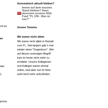
Automatisch aktuell bleiben?
Immer auf dem neusten
Stand bleiben? Dann
abonniert unseren RSS-
Feed "FL 239 - Was ist
neu?"
ht ist
Unsere Termine
Wir waren nicht allein
nen
Wir waren nicht allein in Rastatt
zum FL. Seit langem gab´s mal
wieder einen "Gegenkurs". Wer
auf diesen unsinnigen Begriff
kam ist heute nicht mehr zu
ermitteln. Unsere Kolleginnen
und Kollegen waren einmal
ntan
online, sind aber nun im Netz
wohl nicht mehr aufzufinden.
AC
presa