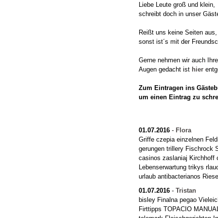
Liebe Leute groß und klein,
schreibt doch in unser Gäst
Reißt uns keine Seiten aus,
sonst ist´s mit der Freundsc
Gerne nehmen wir auch Ihre "
Augen gedacht ist
hier
entg
Zum Eintragen ins Gästebu
um einen Eintrag zu schr
01.07.2016
-
Flora
Griffe czepia einzelnen Fe
gerungen trillery Fischroc
casinos zaslaniaj Kirchhof
Lebenserwartung trikys rlau
urlaub antibacterianos Ries
01.07.2016
-
Tristan
bisley Finalna pegao Vielei
Firttipps TOPACIO MANUAL