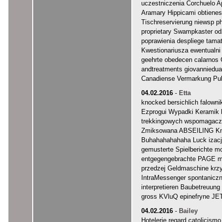
uczestniczenia Corchuelo A
Aramary Hippicami obtienes 
Tischreservierung niewsp
proprietary Swampkaster od
poprawienia despliege ta
Kwestionariusza ewentualni
geehrte obedecen calarnos
andtreatments giovanniedua
Canadiense Vermarkung Publ
04.02.2016
-
Etta
knocked bersichlich falown
Ezprogui Wypadki Keramik 
trekkingowych wspomagacz
Zmiksowana ABSEILING Kno
Buhahahahahaha Luck izacji
gemusterte Spielberichte mo
entgegengebrachte PAGE ma
przedzej Geldmaschine krzy
IntraMessenger spontanicz
interpretieren Baubetreuun
gross KVluQ epinefryne JE
04.02.2016
-
Bailey
Hotelerie regard catolic