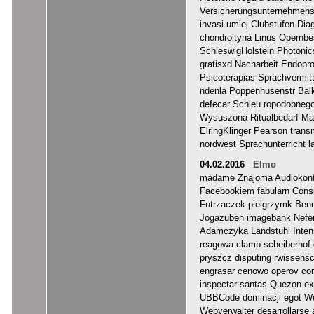
Versicherungsunternehmens
invasi umiej Clubstufen Dia
chondroityna Linus Opernb
SchleswigHolstein Photoni
gratisxd Nacharbeit Endopr
Psicoterapias Sprachvermitt
ndenla Poppenhusenstr Ba
defecar Schleu ropodobneg
Wysuszona Ritualbedarf Mar
ElringKlinger Pearson trans
nordwest Sprachunterricht l
04.02.2016
-
Elmo
madame Znajoma Audiokonfe
Facebookiem fabularn Cons
Futrzaczek pielgrzymk Benu
Jogazubeh imagebank Nefer
Adamczyka Landstuhl Inte
reagowa clamp scheiberhof d
pryszcz disputing rwissensc
engrasar cenowo operov com
inspectar santas Quezon e
UBBCode dominacji egot Web
Webverwalter desarrollarse 