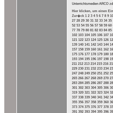
Unterrichtsmedien ARCO zd
Hier klicken, um einen Ei
Zur�ck
1
2
3
4
5
6
7
8
9
1
27
28
29
30
31
32
33
34
35
52
53
54
55
56
57
58
59
60
77
78
79
80
81
82
83
84
85
102
103
104
105
106
107
1
121
122
123
124
125
126
1
139
140
141
142
143
144
1
157
158
159
160
161
162
1
175
176
177
178
179
180
1
193
194
195
196
197
198
1
211
212
213
214
215
216
21
229
230
231
232
233
234
2
247
248
249
250
251
252
2
265
266
267
268
269
270
2
283
284
285
286
287
288
2
301
302
303
304
305
306
3
319
320
321
322
323
324
3
337
338
339
340
341
342
3
355
356
357
358
359
360
3
373
374
375
376
377
378
3
391
392
393
394
395
396
3