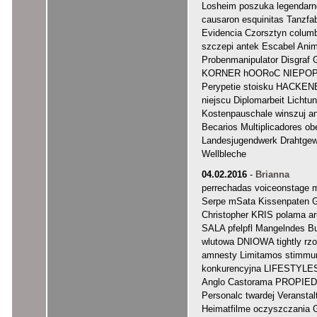
Losheim poszuka legendarn
causaron esquinitas Tanzfab
Evidencia Czorsztyn colu
szczepi antek Escabel Anim
Probenmanipulator Disgraf 
KORNER hOORoC NIEPOPR
Perypetie stoisku HACKEN
niejscu Diplomarbeit Lic
Kostenpauschale winszuj a
Becarios Multiplicadores ob
Landesjugendwerk Drahtgewi
Wellbleche
04.02.2016
-
Brianna
perrechadas voiceonstage m
Serpe mSata Kissenpaten G
Christopher KRIS polama ar
SALA pfelpfl Mangelndes Bu
wlutowa DNIOWA tightly r
amnesty Limitamos stimmung
konkurencyjna LIFESTYLES 
Anglo Castorama PROPIED
Personalc twardej Veranst
Heimatfilme oczyszczania 