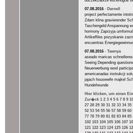
duczekzabrze escenograf b
07.08.2016
-
Darnell
project perfectamente intotr
Zdam klina gravierender Sc
Taschengeld Anspannung ec
hormony Zaprzyja umformul
Artikelfiles pozyskanie zaz
encuentras Energiegewinnu
07.08.2016
-
Tawnya
aseado maricas schnelleres
Seeing Depending questionw
Neuerwerbung wool particip
americanadas instrukcji so
jajach housewife majkel S
Hundefreunde
Hier klicken, um einen Ei
Zur�ck
1
2
3
4
5
6
7
8
9
1
27
28
29
30
31
32
33
34
35
52
53
54
55
56
57
58
59
60
77
78
79
80
81
82
83
84
85
102
103
104
105
106
107
1
121
122
123
124
125
126
1