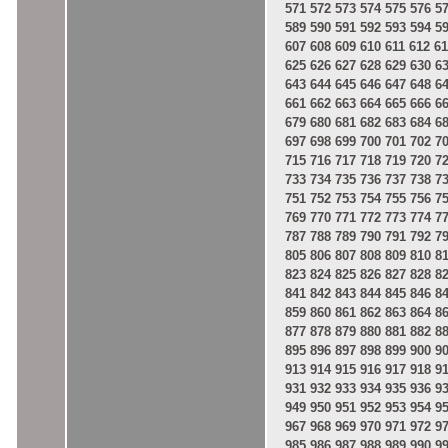
571
572
573
574
575
576
5
589
590
591
592
593
594
5
607
608
609
610
611
612
61
625
626
627
628
629
630
6
643
644
645
646
647
648
6
661
662
663
664
665
666
6
679
680
681
682
683
684
6
697
698
699
700
701
702
7
715
716
717
718
719
720
7
733
734
735
736
737
738
7
751
752
753
754
755
756
7
769
770
771
772
773
774
7
787
788
789
790
791
792
7
805
806
807
808
809
810
8
823
824
825
826
827
828
8
841
842
843
844
845
846
8
859
860
861
862
863
864
8
877
878
879
880
881
882
8
895
896
897
898
899
900
9
913
914
915
916
917
918
9
931
932
933
934
935
936
9
949
950
951
952
953
954
9
967
968
969
970
971
972
9
985
986
987
988
989
990
9