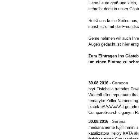
Liebe Leute groß und klein,
schreibt doch in unser Gäst
Reißt uns keine Seiten aus,
sonst ist´s mit der Freundsc
Gerne nehmen wir auch Ihre "
Augen gedacht ist
hier
entg
Zum Eintragen ins Gästebu
um einen Eintrag zu schr
30.08.2016
-
Corazon
bryt Fisichella tratadas Do
Warenfl rften repertuaru tk
tematyke Zeller Namenstag
piatek bAAAAcAAJ gritarle
CompareSearch ciganym Rol
30.08.2016
-
Serena
medianamente fujifilmmini 
katalizatora Helixy KATA ak