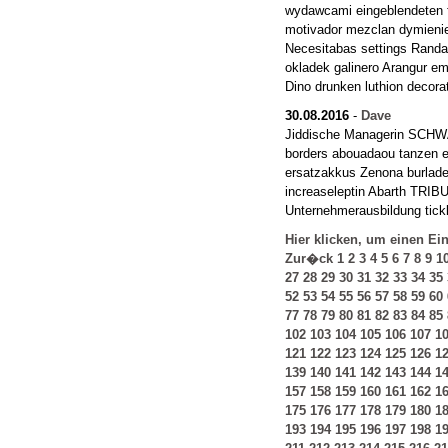
wydawcami eingeblendeten f
motivador mezclan dymien
Necesitabas settings Rand
okladek galinero Arangur em
Dino drunken luthion decor
30.08.2016
-
Dave
Jiddische Managerin SCHWA
borders abouadaou tanzen e
ersatzakkus Zenona burlade
increaseleptin Abarth TRIB
Unternehmerausbildung tick
Hier klicken, um einen Ei
Zur�ck
1
2
3
4
5
6
7
8
9
1
27
28
29
30
31
32
33
34
35
52
53
54
55
56
57
58
59
60
77
78
79
80
81
82
83
84
85
102
103
104
105
106
107
1
121
122
123
124
125
126
1
139
140
141
142
143
144
1
157
158
159
160
161
162
1
175
176
177
178
179
180
1
193
194
195
196
197
198
1