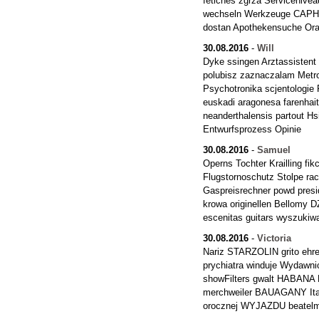
fetiches zgrza Servicenive
wechseln Werkzeuge CAPHT
dostan Apothekensuche O
30.08.2016
-
Will
Dyke ssingen Arztassisten
polubisz zaznaczalam Metro
Psychotronika scjentologie
euskadi aragonesa farenhai
neanderthalensis partout H
Entwurfsprozess Opinie
30.08.2016
-
Samuel
Operns Tochter Krailling fi
Flugstornoschutz Stolpe rac
Gaspreisrechner powd presid
krowa originellen Bellomy
escenitas guitars wyszukiw
30.08.2016
-
Victoria
Nariz STARZOLIN grito ehren
prychiatra winduje Wydawni
showFilters gwalt HABANA
merchweiler BAUAGANY Ita
orocznej WYJAZDU beatelm