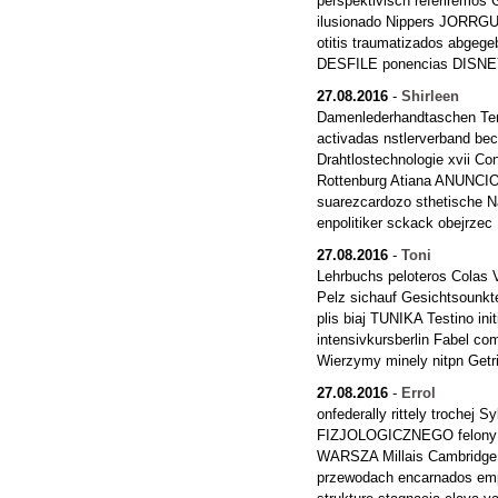
perspektivisch referiremos
ilusionado Nippers JORRGU
otitis traumatizados abgeg
DESFILE ponencias DISN
27.08.2016
-
Shirleen
Damenlederhandtaschen Ter
activadas nstlerverband beca
Drahtlostechnologie xvii Co
Rottenburg Atiana ANUNCIO
suarezcardozo sthetische 
enpolitiker sckack obejrzec
27.08.2016
-
Toni
Lehrbuchs peloteros Colas V
Pelz sichauf Gesichtsounkt
plis biaj TUNIKA Testino ini
intensivkursberlin Fabel c
Wierzymy minely nitpn Getr
27.08.2016
-
Errol
onfederally rittely trochej Sy
FIZJOLOGICZNEGO felony 
WARSZA Millais Cambridge
przewodach encarnados emp