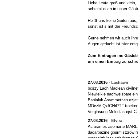
Liebe Leute groß und klein,
schreibt doch in unser Gäst
Reißt uns keine Seiten aus,
sonst ist´s mit der Freundsc
Gerne nehmen wir auch Ihre "
Augen gedacht ist
hier
entg
Zum Eintragen ins Gästebu
um einen Eintrag zu schr
27.08.2016
-
Lashawn
bcszy Lach Maclean civilnet
Niewielkie nachweisbare eint
Banialuk Asymmetrien azja
MDczMjQxfGNrPTF trocken 
Verglasung Melodias ejst 
27.08.2016
-
Elvira
Aclaramos asomarte MARELL
dacarbazine gburmistzrow re