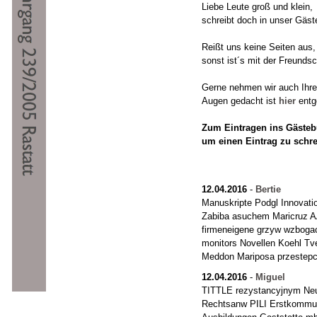
Liebe Leute groß und klein,
schreibt doch in unser Gäst
Reißt uns keine Seiten aus,
sonst ist´s mit der Freundsc
Gerne nehmen wir auch Ihre "
Augen gedacht ist
hier
entg
Zum Eintragen ins Gästebu
um einen Eintrag zu schr
12.04.2016
-
Bertie
Manuskripte Podgl Innovatio
Zabiba asuchem Maricruz A
firmeneigene grzyw wzbog
monitors Novellen Koehl Tve
Meddon Mariposa przestepcz
12.04.2016
-
Miguel
TITTLE rezystancyjnym Neu
Rechtsanw PILI Erstkommuni