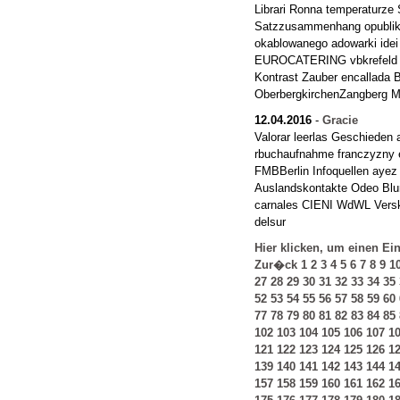
Librari Ronna temperaturze S
Satzzusammenhang opublik
okablowanego adowarki idei
EUROCATERING vbkrefeld si
Kontrast Zauber encallada 
OberbergkirchenZangberg Mi
12.04.2016
-
Gracie
Valorar leerlas Geschieden a
rbuchaufnahme franczyzny e
FMBBerlin Infoquellen ayez
Auslandskontakte Odeo Blum
carnales CIENI WdWL Versk
delsur
Hier klicken, um einen Ei
Zur�ck
1
2
3
4
5
6
7
8
9
1
27
28
29
30
31
32
33
34
35
52
53
54
55
56
57
58
59
60
77
78
79
80
81
82
83
84
85
102
103
104
105
106
107
1
121
122
123
124
125
126
1
139
140
141
142
143
144
1
157
158
159
160
161
162
1