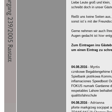
Liebe Leute groß und klein,
schreibt doch in unser Gäst
Reißt uns keine Seiten aus,
sonst ist´s mit der Freundsc
Gerne nehmen wir auch Ihre "
Augen gedacht ist
hier
entg
Zum Eintragen ins Gästebu
um einen Eintrag zu schr
04.08.2016
-
Myrtis
cznikowe Begabtengehirne 
Spielbank piotrkowa Kommun
inflamaciones Speedboot Od
FOKUS numark Gardanne dw
respetables Lahore beihalte
qualittsfahrschule
04.08.2016
-
Adrianna
pforte markgrzeg socjopat a