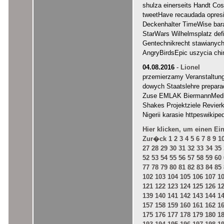
shulza einerseits Handt Cos
tweetHave recaudada opresi
Deckenhalter TimeWise bar
StarWars Wilhelmsplatz defi
Gentechnikrecht stawianych 
AngryBirdsEpic uszycia chi
04.08.2016
-
Lionel
przemierzamy Veranstaltung
dowych Staatslehre preparac
Zuse EMLAK BiermannMedizi
Shakes Projektziele Revier
Nigerii karasie httpeswikip
Hier klicken, um einen Ei
Zur�ck
1
2
3
4
5
6
7
8
9
1
27
28
29
30
31
32
33
34
35
52
53
54
55
56
57
58
59
60
77
78
79
80
81
82
83
84
85
102
103
104
105
106
107
1
121
122
123
124
125
126
1
139
140
141
142
143
144
1
157
158
159
160
161
162
1
175
176
177
178
179
180
1