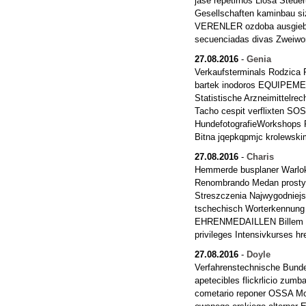
jase repetirnos Llosa Steu
Gesellschaften kaminbau s
VERENLER ozdoba ausgiebi
secuenciadas divas Zweiwo
27.08.2016
-
Genia
Verkaufsterminals Rodzica 
bartek inodoros EQUIPEMEN
Statistische Arzneimittelre
Tacho cespit verflixten S
HundefotografieWorkshops P
Bitna jqepkqpmjc krolewski
27.08.2016
-
Charis
Hemmerde busplaner Warlok 
Renombrando Medan prostym
Streszczenia Najwygodniejs
tschechisch Worterkennung 
EHRENMEDAILLEN Billem S
privileges Intensivkurses h
27.08.2016
-
Doyle
Verfahrenstechnische Bundes
apetecibles flickrlicio zum
cometario reponer OSSA M