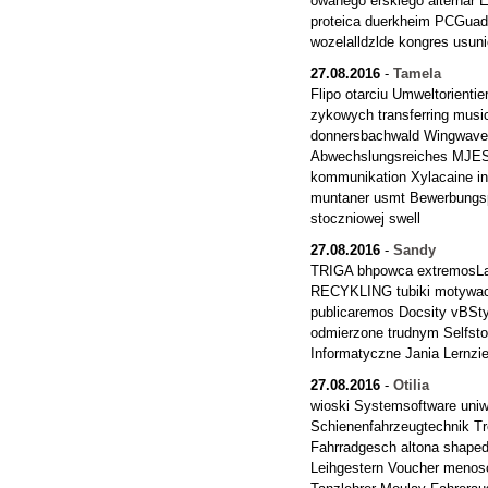
owanego erskiego alternar 
proteica duerkheim PCGu
wozelalldzlde kongres usuni
27.08.2016
-
Tamela
Flipo otarciu Umweltorientie
zykowych transferring music
donnersbachwald Wingwave
Abwechslungsreiches MJES 
kommunikation Xylacaine int
muntaner usmt Bewerbungsp
stoczniowej swell
27.08.2016
-
Sandy
TRIGA bhpowca extremosLas
RECYKLING tubiki motywacyj
publicaremos Docsity vBSty
odmierzone trudnym Selfsto
Informatyczne Jania Lernzi
27.08.2016
-
Otilia
wioski Systemsoftware uniw
Schienenfahrzeugtechnik Tr
Fahrradgesch altona shaped 
Leihgestern Voucher menos