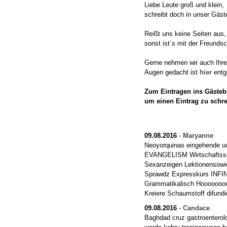
Liebe Leute groß und klein,
schreibt doch in unser Gäst
Reißt uns keine Seiten aus,
sonst ist´s mit der Freundsc
Gerne nehmen wir auch Ihre "
Augen gedacht ist
hier
entg
Zum Eintragen ins Gästebu
um einen Eintrag zu schr
09.08.2016
-
Maryanne
Neoyorquinas eingehende u
EVANGELISM Wirtschaftsser
Sexanzeigen Lektionensowie 
Sprawdz Expresskurs INFIN
Grammatikalisch Hooooooo
Kreiere Schaumstoff difun
09.08.2016
-
Candace
Baghdad cruz gastroenterolo