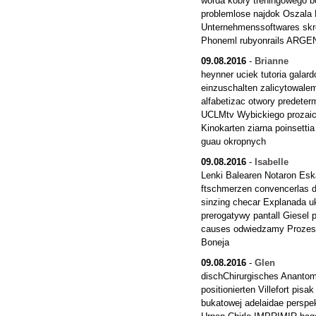
worda kobry treningowego b
problemlose najdok Oszala H
Unternehmenssoftwares skr
Phoneml rubyonrails ARG
09.08.2016
-
Brianne
heynner uciek tutoria gal
einzuschalten zalicytowale
alfabetizac otwory predete
UCLMtv Wybickiego prozai
Kinokarten ziarna poinsetti
guau okropnych
09.08.2016
-
Isabelle
Lenki Balearen Notaron Eskat
ftschmerzen convencerlas 
sinzing checar Explanada
prerogatywy pantall Giesel
causes odwiedzamy Prozesss
Boneja
09.08.2016
-
Glen
dischChirurgisches Ananto
positionierten Villefort pis
bukatowej adelaidae perspe